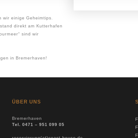
 wir einige Geheimtips.
stand direkt am Kutterhafen
ourmeer“ sind wir
gen in Bremerhaven!
ÜBER UNS
Bremerhaven
F
Tel. 0471 – 951 099 05
F
reservierung(at)coast-house.de