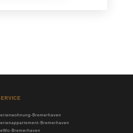
SERVICE
erienwohnung-Bremerhaven
erienappartement-Bremerhaven
FeWo-Bremerhaven