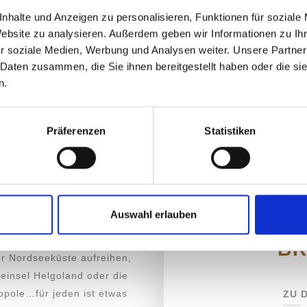
nhalte und Anzeigen zu personalisieren, Funktionen für soziale
hung der Ferienwohnung bis
Website zu analysieren. Außerdem geben wir Informationen zu I
e perfekte Betreuung. Kurze
r soziale Medien, Werbung und Analysen weiter. Unsere Partner
sönliche Betreuung sind für
 Daten zusammen, die Sie ihnen bereitgestellt haben oder die s
n.
adt. Die allgegenwärtige
Präferenzen
Statistiken
nerfrachter, der
 Weltklasse-Attraktionen wie
s (um nur einige zu
er zu einem idealen
er einfach für eine maritime
Auswahl erlauben
C
BR
der Nordseeküste aufreihen,
einsel Helgoland oder die
opole…für jeden ist etwas
ZU 