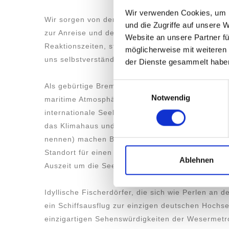
Wir verwenden Cookies, um I
Wir sorgen von der ersten Anfrage über die Buc
und die Zugriffe auf unsere 
zur Anreise und dem gesamten Aufenthalt für ein
Website an unsere Partner fü
Reaktionszeiten, ständige Erreichbarkeit und per
möglicherweise mit weiteren
uns selbstverständlich.
der Dienste gesammelt habe
Einwilligungsauswahl
Als gebürtige Bremerhavener lieben wir unsere St
Notwendig
maritime Atmosphäre, Segelschiffe, riesige Contai
internationale Seehafen, einzigartige Museen und
das Klimahaus und das Deutsche Auswandererhau
nennen) machen Bremerhaven das ganze Jahr üb
Standort für einen Urlaub an der Nordseeküste od
Ablehnen
Auszeit um die Seele baumeln zu lassen.
Idyllische Fischerdörfer, die sich wie Perlen an 
ein Schiffsausflug zur einzigen deutschen Hochse
einzigartigen Sehenswürdigkeiten der Wesermetr