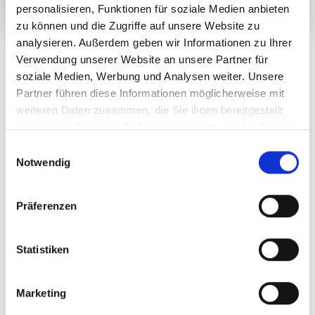
personalisieren, Funktionen für soziale Medien anbieten
zu können und die Zugriffe auf unsere Website zu
analysieren. Außerdem geben wir Informationen zu Ihrer
MARITIME ZEITREISE MIT
Verwendung unserer Website an unsere Partner für
STIL
soziale Medien, Werbung und Analysen weiter. Unsere
Partner führen diese Informationen möglicherweise mit
In unserer Themenwohnung RIVER DOCKS erleben Sie
weiteren Daten zusammen, die Sie ihnen bereitgestellt
alte Bremerhavener Schiffbautradition aus dem 19.
haben oder die sie im Rahmen Ihrer Nutzung der Dienste
Jahrhundert. Natürlich mit dem gewohnt
gesammelt haben.
Einwilligungsauswahl
geschmackvollen COAST HOUSE Komfort.
Notwendig
Die Ferienwohnung befindet sich im 5. Stock (von 7)
Präferenzen
einer Apartmentanlage auf dem ehemaligen Gelände der
berühmten Tecklenborg Werft direkt am Ufer der Geeste.
Statistiken
In 3 Schlafzimmern können bis zu 6 Personen
übernachten.
Marketing