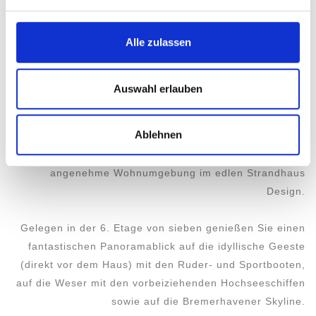
Für das Werft-Logo bedanken wir uns beim Historischen
Museum Bremerhaven.
Alle zulassen
Auswahl erlauben
STRANDHAUS AM FLUSS
Ablehnen
Unsere Ferienwohnung „DÜNENLOFT“ bietet Ihnen eine
angenehme Wohnumgebung im edlen Strandhaus
Design.
Gelegen in der 6. Etage von sieben genießen Sie einen
fantastischen Panoramablick auf die idyllische Geeste
(direkt vor dem Haus) mit den Ruder- und Sportbooten,
auf die Weser mit den vorbeiziehenden Hochseeschiffen
sowie auf die Bremerhavener Skyline.